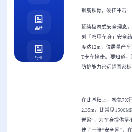
钢筋铁骨，硬扛冲击
延续极氪式安全理念，
品牌
创「穹甲车身」安全结构
度达12m，位居量产
T卡车撞击。要知道，国
行业
防护能力已远超国家标
测评
在此基础上，极氪7X行
2.35m，比常见15
脊梁”，为车身提供坚
建了一张“安全网”，