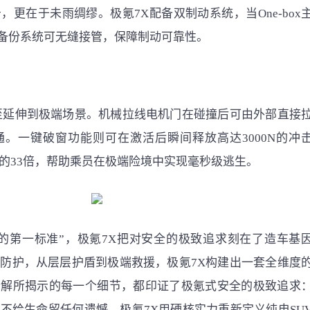
更在于未雨绸缪。极氪7X配备双制动系统，当One-box
M备份系统可无缝接管，保障制动可靠性。
至延伸到极端场景。机械拉线电机门在碰撞后可由外部直接
。一键破窗功能则可在激活后瞬间释放高达3000N的冲
的33倍，帮助乘员在极端险境中实现毫秒级逃生。
的第一标准”，极氪7X把对安全的极致追求刻在了造车基
防护，从层层护盾到极端救援，极氪7X构建出一套全维度
拆解所揭示的每一个细节，都印证了极氪式安全的极致追求
不给生命留任何遗憾。极氪7X用硬核实力重新定义纯电SU