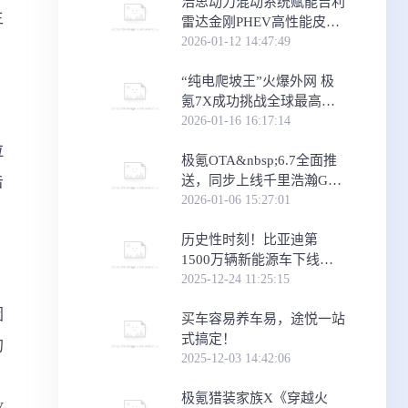
浩思动力混动系统赋能吉利
主
雷达金刚PHEV高性能皮卡
上市
2026-01-12 14:47:49
“纯电爬坡王”火爆外网 极
氪7X成功挑战全球最高沙
丘
2026-01-16 16:17:14
拉
极氪OTA&nbsp;6.7全面推
击
送，同步上线千里浩瀚G-
ASD3新版本，智能体验更
2026-01-06 15:27:01
进阶
历史性时刻！比亚迪第
1500万辆新能源车下线，
腾势N8L第15000台成里程
2025-12-24 11:25:15
碑车型
因
买车容易养车易，途悦一站
式搞定！
的
2025-12-03 14:42:06
：
极氪猎装家族X《穿越火
V