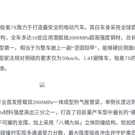
极氪7X致力于打造最安全的电动汽车。其白车身采用全球
，全车多达10处应用潜艇级2000MPa超高强度钢材，总
车型第一，相当于为整车披上一副“坚固铠甲”，能够硬抗侧面
家法规对侧碰的要求仅为50km/h、1.4T避障车，极氪7X
准。
业首发搭载双2000MPa一体成型热气胀管梁，单侧长度达
00MPa材料强度高出三分之一，打造了目前量产车型中最长的“
不可摧的支撑。加上采用「八横九纵」立体防撞结构，犹如
在碰撞时实现多通道受力分散，最大限度吸收冲击并守护乘