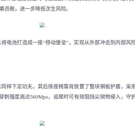
乘员舱，进一步降低次生风险。
X将电池打造成一座“移动堡垒”，实现从外部冲击到内部风
X同样下足功夫。其后排座椅靠背放置了整块钢板护盾，采
抗穿刺强度高达560Mpa，追尾时可有效阻挡尖锐物侵入，守