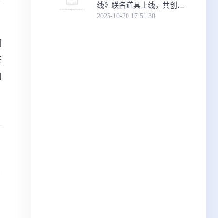
线》联名道具上线，共创次
元新体验
2025-10-20 17:51:30
网
证
问