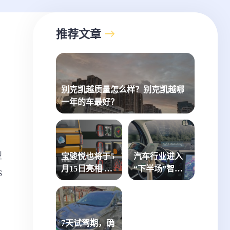
推荐文章
别克凯越质量怎么样？别克凯越哪
一年的车最好？
型
宝骏悦也将于5
汽车行业进入
月15日亮相 有
“下半场”智能
S
望6月上市
网联和绿色低
碳是关键
7天试驾期，确