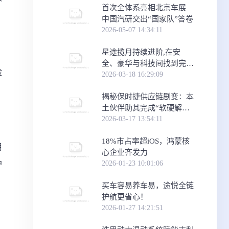
首次全体系亮相北京车展
中国汽研交出“国家队”答卷
2026-05-07 14:34:11
星途揽月持续进阶,在安
全、豪华与科技间找到完美
险
平衡
2026-03-18 16:29:09
​揭秘保时捷供应链剧变：本
土伙伴助其完成“软硬解耦”
关键跃迁
2026-03-17 13:54:11
18%市占率超iOS，鸿蒙核
用
心企业齐发力
护
2026-01-23 10:01:06
买车容易养车易，途悦全链
护航更省心！
2026-01-27 14:21:51