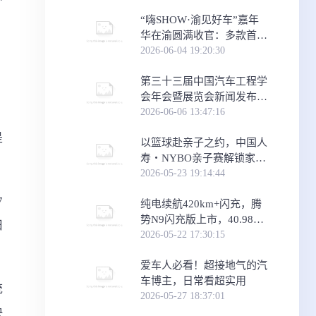
​“嗨SHOW·渝见好车”嘉年
华在渝圆满收官：多款首发
首秀车型，助力重庆消费
2026-06-04 19:20:30
“三新”试点建
第三十三届中国汽车工程学
会年会暨展览会新闻发布会
在京举行
2026-06-06 13:47:16
是
​以篮球赴亲子之约，中国人
寿・NYBO亲子赛解锁家庭
运动新场景
2026-05-23 19:14:44
7
纯电续航420km+闪充，腾
势N9闪充版上市，40.98万
旧
元起
2026-05-22 17:30:15
爱车人必看！超接地气的汽
车博主，日常看超实用
统
2026-05-27 18:37:01
快