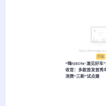
...
行业
​“嗨SHOW·渝见好
收官：多款首发首秀
消费“三新”试点建
...