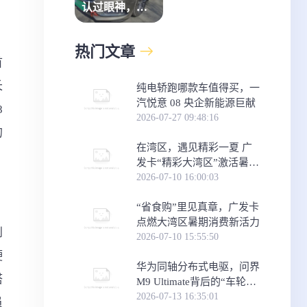
认过眼神，瓜
子二手车就是
那个“对的人”
热门文章
首
长
纯电轿跑哪款车值得买，一
汽悦意 08 央企新能源巨献
8
2026-07-27 09:48:16
的
在湾区，遇见精彩一夏 广
发卡“精彩大湾区”激活暑期
消费新体验
2026-07-10 16:00:03
“省食购”里见真章，广发卡
点燃大湾区暑期消费新活力
到
2026-07-10 15:55:50
硬
华为同轴分布式电驱，问界
搭
M9 Ultimate背后的“车轮思
想者”
2026-07-13 16:35:01
员