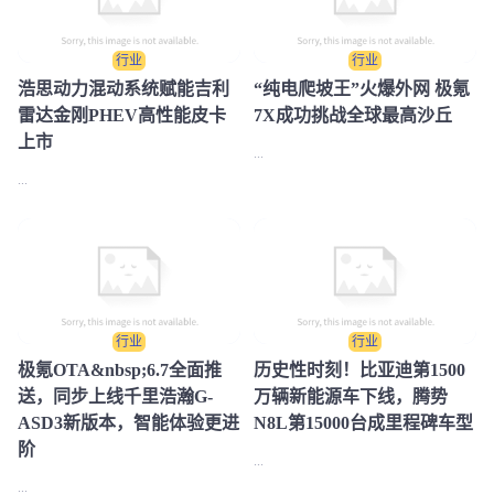
行业
行业
浩思动力混动系统赋能吉利
“纯电爬坡王”火爆外网 极氪
雷达金刚PHEV高性能皮卡
7X成功挑战全球最高沙丘
上市
...
...
行业
行业
极氪OTA&nbsp;6.7全面推
历史性时刻！比亚迪第1500
送，同步上线千里浩瀚G-
万辆新能源车下线，腾势
ASD3新版本，智能体验更进
N8L第15000台成里程碑车型
阶
...
...