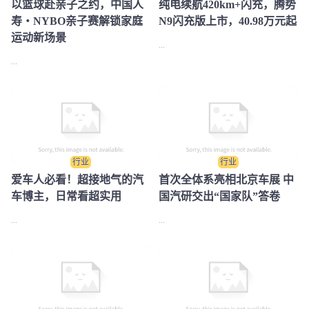
​以篮球赴亲子之约，中国人
纯电续航420km+闪充，腾势
寿・NYBO亲子赛解锁家庭
N9闪充版上市，40.98万元起
运动新场景
...
...
行业
行业
爱车人必看！超接地气的汽
首次全体系亮相北京车展 中
车博主，日常看超实用
国汽研交出“国家队”答卷
...
...