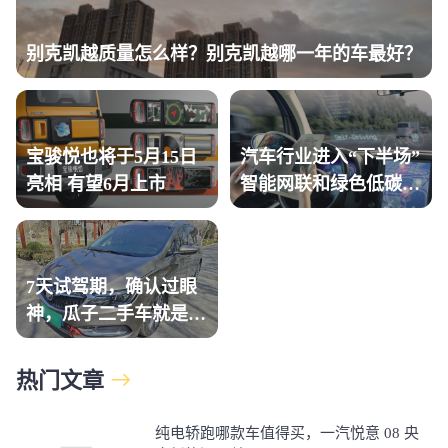
别克凯越质量怎么样？别克凯越哪一年的车最好？
宝骏悦也将于5月15日
汽车行业进入“下半场”
亮相 有望6月上市
智能网联和绿色低碳是
关键
7天试驾期，确认过眼
神，瓜子二手车就是那
个“对的人”
热门文章
纯电轿跑哪款车值得买，一汽悦意 08 央