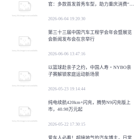
官：多款首发首秀车型，助力重庆消费“三
新”试点建
2026-06-04 19:20:30
第三十三届中国汽车工程学会年会暨展览
会新闻发布会在京举行
2026-06-06 13:47:16
​以篮球赴亲子之约，中国人寿・NYBO亲
子赛解锁家庭运动新场景
2026-05-23 19:14:44
纯电续航420km+闪充，腾势N9闪充版上
市，40.98万元起
2026-05-22 17:30:15
爱车人必看！超接地气的汽车博主，日常