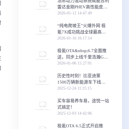
浩思动力混动系统赋能吉利
因
雷达金刚PHEV高性能皮卡
箍
上市
2026-01-12 14:47:49
对
“纯电爬坡王”火爆外网 极
氪7X成功挑战全球最高沙
丘
2026-01-16 16:17:14
网
极氪OTA&nbsp;6.7全面推
送，同步上线千里浩瀚G-
证
ASD3新版本，智能体验更
2026-01-06 15:27:01
问
进阶
历史性时刻！比亚迪第
1500万辆新能源车下线，
腾势N8L第15000台成里程
2025-12-24 11:25:15
碑车型
买车容易养车易，途悦一站
式搞定！
2025-12-03 14:42:06
极氪OTA 6.5正式开启推