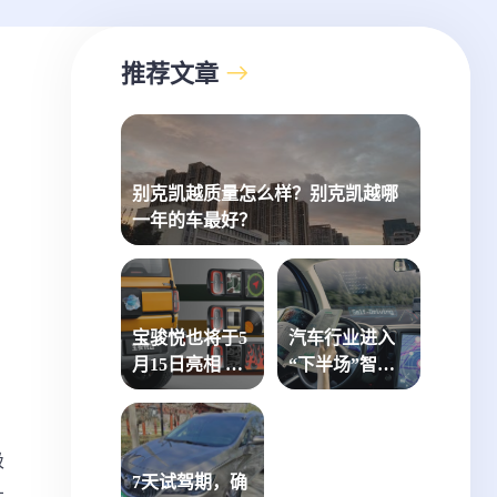
推荐文章
别克凯越质量怎么样？别克凯越哪
一年的车最好？
宝骏悦也将于5
汽车行业进入
月15日亮相 有
“下半场”智能
望6月上市
网联和绿色低
碳是关键
极
7天试驾期，确