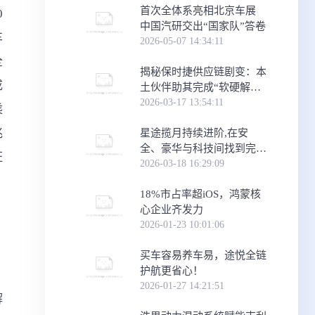
首次全体系亮相北京车展
0
中国汽研交出“国家队”答卷
车
2026-05-07 14:34:11
全
​揭秘保时捷供应链剧变：本
成
土伙伴助其完成“软硬解耦”
关键跃迁
2026-03-17 13:54:11
乘
兆
星途揽月持续进阶,在安
全、豪华与科技间找到完美
证
平衡
2026-03-18 16:29:09
18%市占率超iOS，鸿蒙核
心企业齐发力
2026-01-23 10:01:06
买车容易养车易，途悦全链
护航更省心！
2026-01-27 14:21:51
解