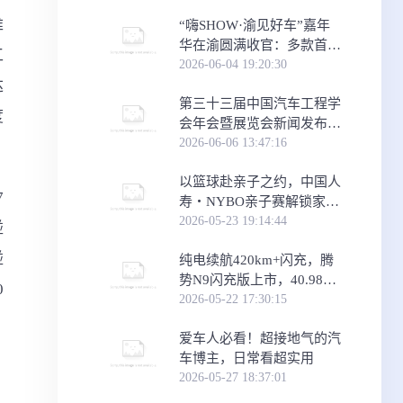
难
​“嗨SHOW·渝见好车”嘉年
华在渝圆满收官：多款首发
工
首秀车型，助力重庆消费
2026-06-04 19:20:30
达
“三新”试点建
第三十三届中国汽车工程学
度
会年会暨展览会新闻发布会
在京举行
2026-06-06 13:47:16
​以篮球赴亲子之约，中国人
7
寿・NYBO亲子赛解锁家庭
运动新场景
2026-05-23 19:14:44
碰
碰
纯电续航420km+闪充，腾
势N9闪充版上市，40.98万
0
元起
2026-05-22 17:30:15
爱车人必看！超接地气的汽
车博主，日常看超实用
2026-05-27 18:37:01