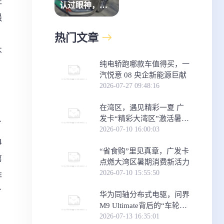
柱
认过眼神，瓜
强
子二手车就是
那个“对的人”
，
热门文章
不
纯电轿跑哪款车值得买，一
汽悦意 08 央企新能源巨献
2026-07-27 09:48:16
在湾区，遇见精彩一夏 广
发卡“精彩大湾区”激活暑期
了
消费新体验
2026-07-10 16:00:03
4
“省食购”里见真章，广发卡
第
点燃大湾区暑期消费新活力
2026-07-10 15:55:50
非
了
华为同轴分布式电驱，问界
M9 Ultimate背后的“车轮思
想者”
2026-07-13 16:35:01