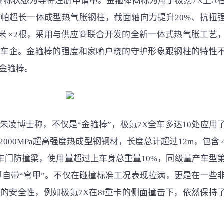
商标状态为等待注册申请中。金箍棒商标为用于极氪7X上A
 兆帕超长一体成型热气胀钢柱，截面轴向力提升20%、抗扭
35米 ×2根，采用与供应商联合开发的全新一体式热气胀工艺
术车企。金箍棒的强度和家喻户晓的守护形象跟钢柱的特性
金箍棒。
朱凌博士称，不仅是“金箍棒”，极氪7X全车多达10处应用
2000MPa超高强度热成型钢钢材，长度总计超过12m，包含 
个车门防撞梁，使用量超过上车身总重量10%，同级量产车型
即自带“穹甲”。不仅在碰撞标准工况表现拉满，更是在一些
的安全性，例如极氪7X在8t重卡的侧面撞击下，依然保持