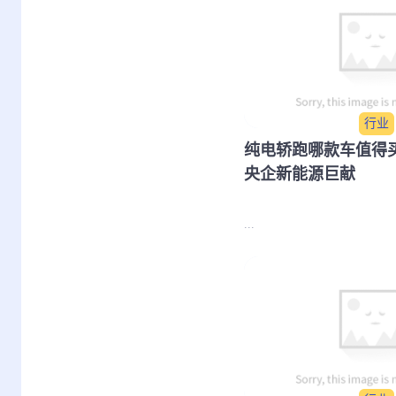
行业
纯电轿跑哪款车值得买
央企新能源巨献
...