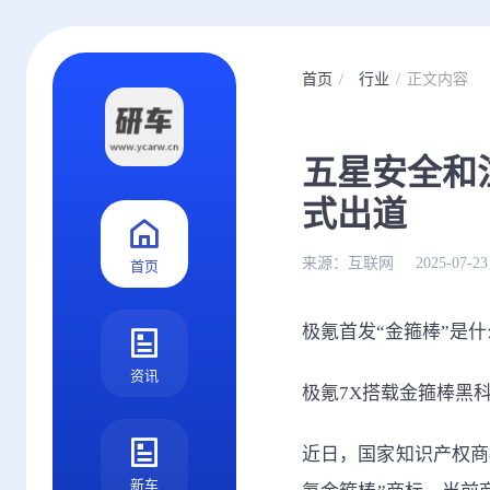
首页
行业
正文内容
五星安全和
式出道
来源：
互联网
2025-07-23
首页
极氪首发“金箍棒”是
资讯
极氪7X搭载金箍棒黑科
近日，国家知识产权商
新车