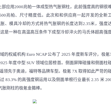
上部应用2000兆帕一体成型热气胀钢柱，此前强度高的钢很
500兆帕、尺寸精度低。此次和和供应商一起开发的全新
胀、模具冷却的方式将热气胀钢的长度达到2.35米，强度
强度。这是一种在高温高压条件下成型冷却淬火的马氏体超高强
权威机构 Euro NCAP 公布了 2025 年度新车评分，极氪
025 年度中型 SUV 领域位居榜首。侧面屏障碰撞和侧面柱
遥领先于奥迪，福特等品牌车型。极氪 7X 取得如此严苛的
83.3% 的高强度钢运用以及侧面单根行业最长 2.35 米 20
热气胀刚柱的极氪金箍棒。