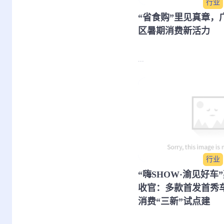
行业
“省食购”里见真章，
区暑期消费新活力
...
行业
​“嗨SHOW·渝见好
收官：多款首发首秀
消费“三新”试点建