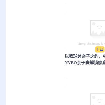
...
行业
​以篮球赴亲子之约，
NYBO亲子赛解锁家
...