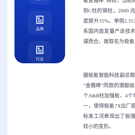
氪金箍棒”商标，当前
到C柱的钢柱，2000
度提升35%。单侧2.
品牌
系国内首发量产该技
谋而合，故取名为极氪
行业
据极氪智能科技副总裁
“金箍棒”同款的潜艇级
测评
个A&B柱加强板、4
一，使得极氪7X出厂
标准工况表现出了极强
较小的变形。