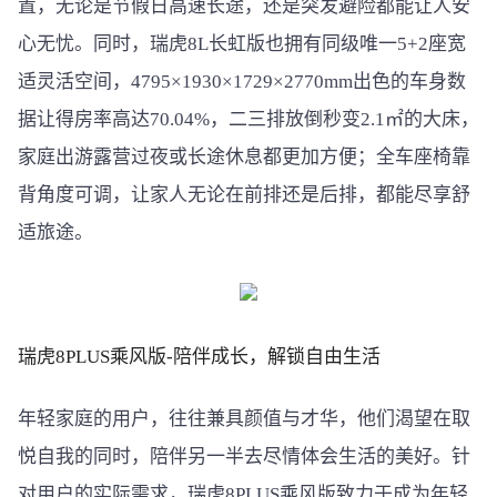
置，无论是节假日高速长途，还是突发避险都能让人安
心无忧。同时，瑞虎8L长虹版也拥有同级唯一5+2座宽
适灵活空间，4795×1930×1729×2770mm出色的车身数
据让得房率高达70.04%，二三排放倒秒变2.1㎡的大床，
家庭出游露营过夜或长途休息都更加方便；全车座椅靠
背角度可调，让家人无论在前排还是后排，都能尽享舒
适旅途。
瑞虎8
PLUS乘风版-
陪伴成长，解锁自由生活
年轻家庭的用户，往往兼具颜值与才华，他们渴望在取
悦自我的同时，陪伴另一半去尽情体会生活的美好。针
对用户的实际需求，瑞虎8PLUS乘风版致力于成为年轻