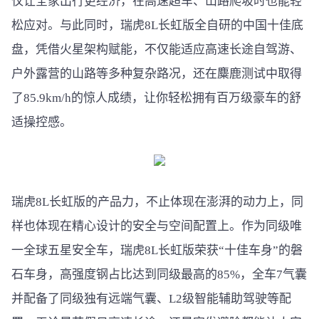
仅让全家出行更经济，在高速超车、山路爬坡时也能轻
松应对。与此同时，瑞虎8L长虹版全自研的中国十佳底
盘，凭借火星架构赋能，不仅能适应高速长途自驾游、
户外露营的山路等多种复杂路况，还在麋鹿测试中取得
了85.9km/h的惊人成绩，让你轻松拥有百万级豪车的舒
适操控感。
瑞虎8L长虹版的产品力，不止体现在澎湃的动力上，同
样也体现在精心设计的安全与空间配置上。作为同级唯
一全球五星安全车，瑞虎8L长虹版荣获“十佳车身”的磐
石车身，高强度钢占比达到同级最高的85%，全车7气囊
并配备了同级独有远端气囊、L2级智能辅助驾驶等配