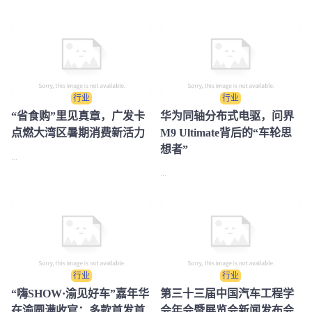
行业
行业
“省食购”里见真章，广发卡
华为同轴分布式电驱，问界
点燃大湾区暑期消费新活力
M9 Ultimate背后的“车轮思
想者”
...
...
行业
行业
​“嗨SHOW·渝见好车”嘉年华
第三十三届中国汽车工程学
在渝圆满收官：多款首发首
会年会暨展览会新闻发布会