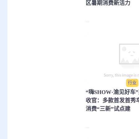
区暑期消费新活力
...
行业
​“嗨SHOW·渝见好
收官：多款首发首秀
消费“三新”试点建
...