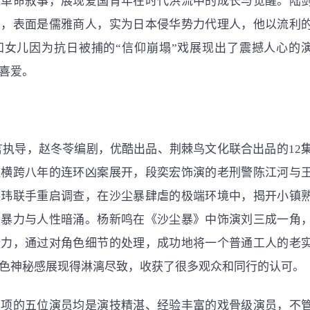
入革命叙事，展现爱国青年在时代洪流中的成长与觉醒。陆
长，表面是儒雅商人，实为日本侵华势力代理人，他以流利
知女儿因为抗日被捕的“信仰崩塌”戏展现出了震撼人心的
喜爱。
言执导，赵冬苓编剧，优酷出品、荆棘鸟文化联合出品的12
桩横跨八年的连环凶案展开，段奕宏饰演的老刑警陈江河与
英玮联手重启调查，在沙尘暴肆虐的极端环境中，揭开小镇
、暴力与人性暗涌。杨新鸣在《沙尘暴》中饰演刘三成一角
张力，通过对角色细节的处理，成功地将一个普通工人的老
色神秘感展现得淋漓尽致，收获了很多观众和同行的认可。
奖项的五位演员均是演技精湛、经验丰富的戏骨级演员，不