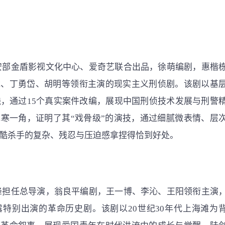
安部金盾影视文化中心、爱奇艺联合出品，徐萌编剧，惠楷
龙、丁勇岱、胡明等领衔主演的现实主义刑侦剧。该剧以基
线，通过15个真实案件改编，展现中国刑侦技术发展与刑警
寒一角，证明了其“戏骨级”的演技，通过细腻微表情、层
酷杀手的复杂、残忍与压迫感拿捏得恰到好处。
峰担任总导演，翁良平编剧，王一博、李沁、王阳领衔主演
特别出演的革命历史剧。该剧以20世纪30年代上海滩为