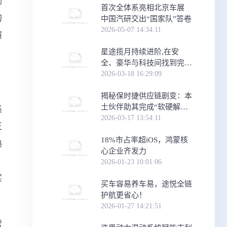
剑
首次全体系亮相北京车展
的
中国汽研交出“国家队”答卷
2026-05-07 14:34:11
演
星途揽月持续进阶,在安
全、豪华与科技间找到完美
平衡
2026-03-18 16:29:09
​揭秘保时捷供应链剧变：本
土伙伴助其完成“软硬解耦”
集
关键跃迁
2026-03-17 13:54:11
王
18%市占率超iOS，鸿蒙核
熟
心企业齐发力
，
2026-01-23 10:01:06
实
买车容易养车易，途悦全链
护航更省心！
2026-01-27 14:21:51
管