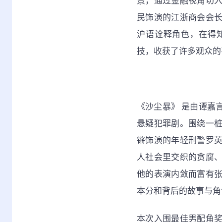
景，通过金融视角切
民饰演的江浙商会会
沪语诠释角色，在得
技，收获了许多观众的
《沙尘暴》 是由谭嘉
悬疑犯罪剧。围绕一
锵饰演的年轻刑警罗
人社会里交织的贪腐
他的表演内敛而富有
本分和背后的故事与角
本次入围最佳男配角