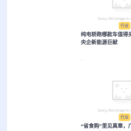
行业
纯电轿跑哪款车值得买
央企新能源巨献
...
行业
“省食购”里见真章，