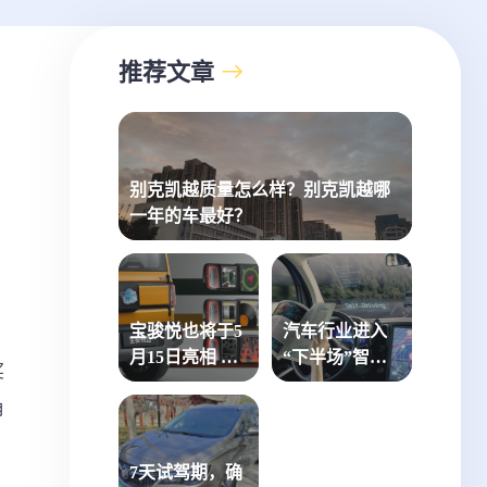
推荐文章
别克凯越质量怎么样？别克凯越哪
一年的车最好？
宝骏悦也将于5
汽车行业进入
月15日亮相 有
“下半场”智能
奖
望6月上市
网联和绿色低
角
碳是关键
、
7天试驾期，确