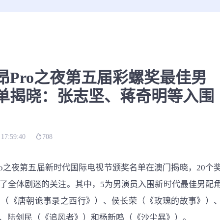
昂Pro之夜第五届彩螺奖最佳男
单揭晓：张志坚、蒋奇明等入围
 17:59:40
708
ro之夜第五届新时代国际电视节颁奖名单在澳门揭晓，20个
了全体剧迷的关注。其中，5为男演员入围新时代最佳男配
创（《唐朝诡事录之西行》）、侯长荣（《玫瑰的故事》）
、陆剑民（《追风者》）和杨新鸣（《沙尘暴》）。