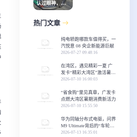
认过眼神，瓜
子二手车就是
主
那个“对的人”
热门文章
场
邋
纯电轿跑哪款车值得买，一
汽悦意 08 央企新能源巨献
压
2026-07-27 09:48:16
中
在湾区，遇见精彩一夏 广
发卡“精彩大湾区”激活暑期
消费新体验
2026-07-10 16:00:03
“省食购”里见真章，广发卡
点燃大湾区暑期消费新活力
年
2026-07-10 15:55:50
精
华为同轴分布式电驱，问界
父
M9 Ultimate背后的“车轮思
想者”
2026-07-13 16:35:01
矛