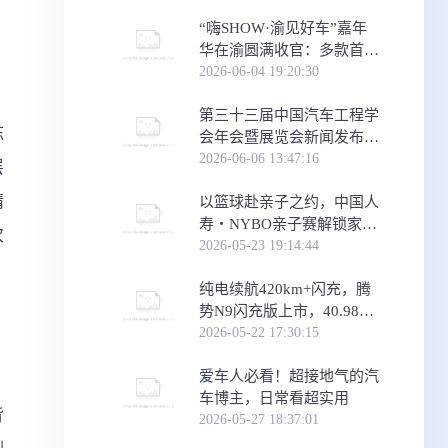
​“嗨SHOW·渝见好车”嘉年
华在渝圆满收官：多款首发
首秀车型，助力重庆消费
2026-06-04 19:20:30
“三新”试点建
第三十三届中国汽车工程学
栋
会年会暨展览会新闻发布会
在京举行
2026-06-06 13:47:16
层
精
​以篮球赴亲子之约，中国人
寿・NYBO亲子赛解锁家庭
次
运动新场景
2026-05-23 19:14:44
纯电续航420km+闪充，腾
势N9闪充版上市，40.98万
元起
2026-05-22 17:30:15
爱车人必看！超接地气的汽
，
车博主，日常看超实用
背
2026-05-27 18:37:01