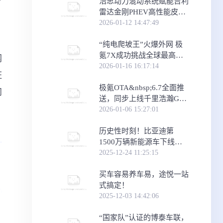
浩思动力混动系统赋能吉利
雷达金刚PHEV高性能皮卡
，
上市
2026-01-12 14:47:49
“纯电爬坡王”火爆外网 极
氪7X成功挑战全球最高沙
网
丘
2026-01-16 16:17:14
证
极氪OTA&nbsp;6.7全面推
问
送，同步上线千里浩瀚G-
ASD3新版本，智能体验更
2026-01-06 15:27:01
进阶
历史性时刻！比亚迪第
1500万辆新能源车下线，
腾势N8L第15000台成里程
2025-12-24 11:25:15
碑车型
买车容易养车易，途悦一站
式搞定！
2025-12-03 14:42:06
“国家队”认证的博泰车联，