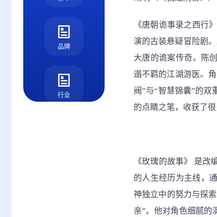
《唐朝诡事录之西行》
演的古装悬疑冒险剧。
品牌
大唐的诡案传奇。陈创
遢不羁的江湖游医。角
阀”与“智慧锦囊”的
行业
的点睛之笔，收获了很
测评
《玫瑰的故事》 是改
的人生经历为主线，
神独立中的努力与探索
亲”。他对角色细腻的