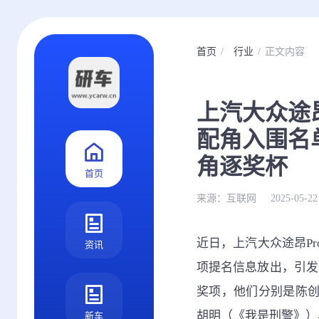
首页
行业
正文内容
上汽大众途
配角入围名
角逐奖杯
首页
来源：
互联网
2025-05-22
近日，上汽大众途昂P
资讯
项提名信息放出，引发
奖项，他们分别是陈
胡明（《我是刑警》）
新车