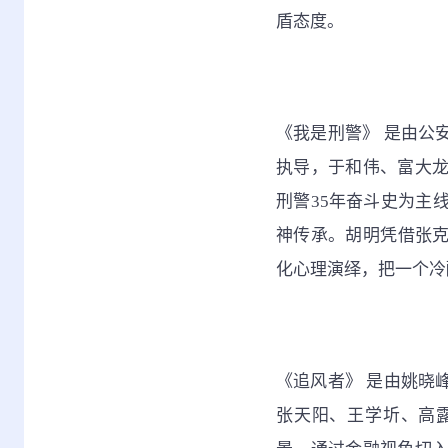
盾态度。
《我是刑警》 是由公
执导，于和伟、富大
刑警35年奋斗史为主
神传承。胡明凭借张克
化心理演绎，把一个冷
《追风者》 是由姚晓
张天阳、王学圻、高露