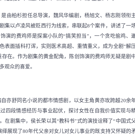
 是由柏杉担任总导演，魏风华编剧，杨旭文、杨志刚领衔
剧集以卢凌风被贬西行为线索，串联起8个案件，讲述了一
饰演的费鸡师是探案小队的“搞笑担当”，一个贪吃偷鸡、
色表面插科打诨，实则医术高超、重情重义，成为全剧“解
双重存在。作为剧集的黄金配角，陈创饰演的费鸡师无疑是剧
多观众的喜爱。
编自亦舒同名小说的都市情感剧，以女主角黄亦玫跨越20余
通过四段情感经历与事业起伏，探讨女性在自我价值实现与
。在剧集中，侯长荣以其“教科书”式的演技诠释了“中国式
演绎展现了80年代父亲对女儿对女儿事业的既支持又怀疑的