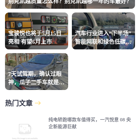
别克凯越质量怎么样？别克凯越哪一年的车最好？
宝骏悦也将于5月15日
汽车行业进入“下半场”
亮相 有望6月上市
智能网联和绿色低碳是
关键
7天试驾期，确认过眼
神，瓜子二手车就是那
个“对的人”
热门文章
纯电轿跑哪款车值得买，一汽悦意 08 央
企新能源巨献