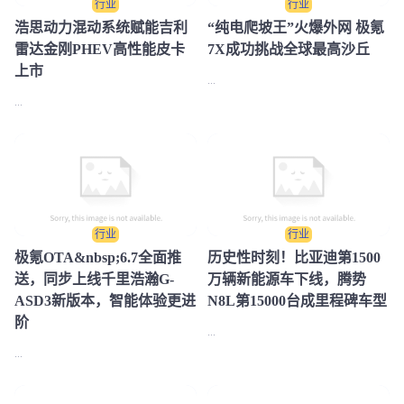
行业
行业
浩思动力混动系统赋能吉利
“纯电爬坡王”火爆外网 极氪
雷达金刚PHEV高性能皮卡
7X成功挑战全球最高沙丘
上市
...
...
行业
行业
极氪OTA&nbsp;6.7全面推
历史性时刻！比亚迪第1500
送，同步上线千里浩瀚G-
万辆新能源车下线，腾势
ASD3新版本，智能体验更进
N8L第15000台成里程碑车型
阶
...
...