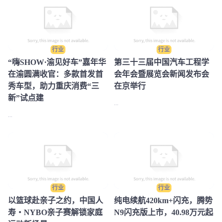
行业
行业
​“嗨SHOW·渝见好车”嘉年华
第三十三届中国汽车工程学
在渝圆满收官：多款首发首
会年会暨展览会新闻发布会
秀车型，助力重庆消费“三
在京举行
新”试点建
...
...
行业
行业
​以篮球赴亲子之约，中国人
纯电续航420km+闪充，腾势
寿・NYBO亲子赛解锁家庭
N9闪充版上市，40.98万元起