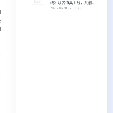
线》联名道具上线，共创次
元新体验
2025-10-20 17:51:30
网
证
问