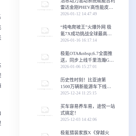
浩思动力混动系统赋能吉利
雷达金刚PHEV高性能皮卡
上市
2026-01-12 14:47:49
系
“纯电爬坡王”火爆外网 极
充
氪7X成功挑战全球最高沙
张
丘
2026-01-16 16:17:14
极氪OTA&nbsp;6.7全面推
送，同步上线千里浩瀚G-
达
ASD3新版本，智能体验更
2026-01-06 15:27:01
进阶
爬
历史性时刻！比亚迪第
随
1500万辆新能源车下线，
腾势N8L第15000台成里程
2025-12-24 11:25:15
碑车型
买车容易养车易，途悦一站
山
式搞定！
2025-12-03 14:42:06
提
极氪猎装家族X《穿越火