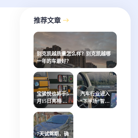
推荐文章
别克凯越质量怎么样？别克凯越哪
一年的车最好？
宝骏悦也将于5
汽车行业进入
月15日亮相 有
“下半场”智能
望6月上市
网联和绿色低
碳是关键
7天试驾期，确