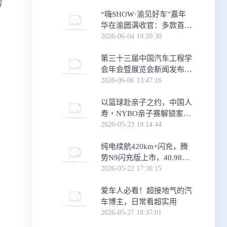
的
​“嗨SHOW·渝见好车”嘉年
华在渝圆满收官：多款首发
首秀车型，助力重庆消费
2026-06-04 19:20:30
“三新”试点建
第三十三届中国汽车工程学
会年会暨展览会新闻发布会
在京举行
2026-06-06 13:47:16
​以篮球赴亲子之约，中国人
寿・NYBO亲子赛解锁家庭
运动新场景
2026-05-23 19:14:44
纯电续航420km+闪充，腾
势N9闪充版上市，40.98万
元起
2026-05-22 17:30:15
爱车人必看！超接地气的汽
车博主，日常看超实用
2026-05-27 18:37:01