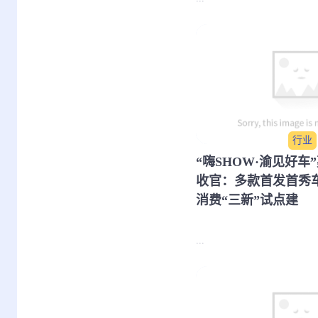
行业
​“嗨SHOW·渝见好
收官：多款首发首秀
消费“三新”试点建
...