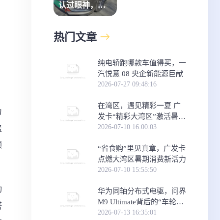
认过眼神，瓜
子二手车就是
那个“对的人”
热门文章
纯电轿跑哪款车值得买，一
汽悦意 08 央企新能源巨献
2026-07-27 09:48:16
在湾区，遇见精彩一夏 广
为
发卡“精彩大湾区”激活暑期
消费新体验
2026-07-10 16:00:03
盖
领
“省食购”里见真章，广发卡
点燃大湾区暑期消费新活力
2026-07-10 15:55:50
动
华为同轴分布式电驱，问界
M9 Ultimate背后的“车轮思
搭
想者”
2026-07-13 16:35:01