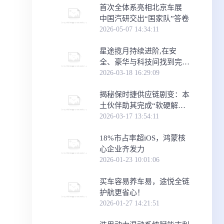
首次全体系亮相北京车展
中国汽研交出“国家队”答卷
2026-05-07 14:34:11
星途揽月持续进阶,在安
全、豪华与科技间找到完美
平衡
2026-03-18 16:29:09
​揭秘保时捷供应链剧变：本
土伙伴助其完成“软硬解耦”
关键跃迁
2026-03-17 13:54:11
18%市占率超iOS，鸿蒙核
心企业齐发力
2026-01-23 10:01:06
买车容易养车易，途悦全链
护航更省心！
2026-01-27 14:21:51