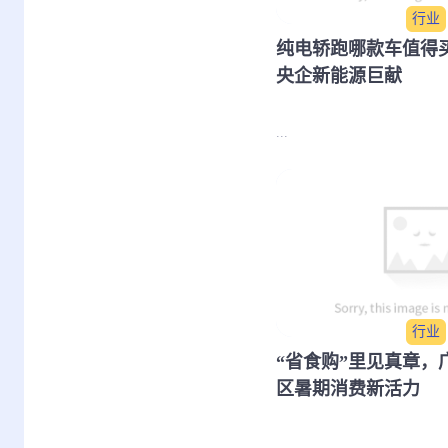
行业
纯电轿跑哪款车值得买
央企新能源巨献
...
行业
“省食购”里见真章，
区暑期消费新活力
...