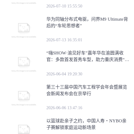
2026-07-10 15:55:50
华为同轴分布式电驱，问界M9 Ultimate背
后的“车轮思想者”
2026-07-13 16:35:01
​“嗨SHOW·渝见好车”嘉年华在渝圆满收
官：多款首发首秀车型，助力重庆消费“三
新”试点建
2026-06-04 19:20:30
第三十三届中国汽车工程学会年会暨展览
会新闻发布会在京举行
2026-06-06 13:47:16
​以篮球赴亲子之约，中国人寿・NYBO亲
子赛解锁家庭运动新场景